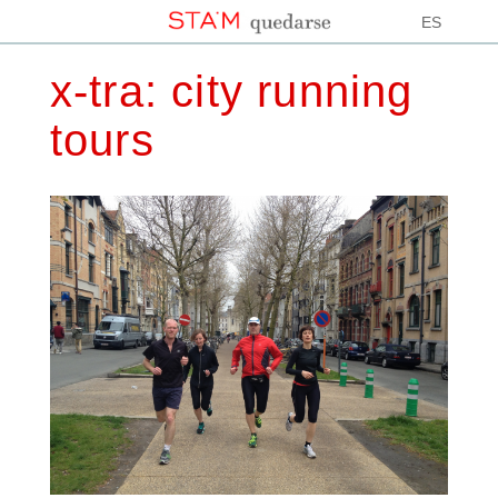
ES
x-tra: city running
tours