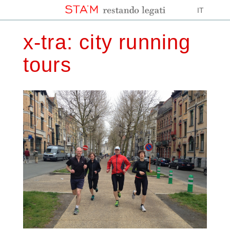
IT
x-tra: city running
tours