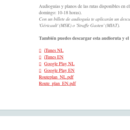
Audioguías y planos de las rutas disponibles en e
domingo: 10-18 horas).
Con un billete de audioguía te aplicarán un desc
'Géricault' (MSK) o 'Straffe Gasten' (MIAT).
También puedes descargar esta audioruta y el 
iTunes NL
iTunes EN
Google Play NL
Google Play EN
Routeplan_NL.pdf
Route_plan_EN.pdf