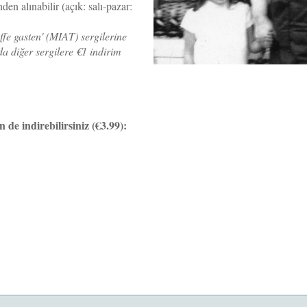
en alınabilir (açık: salı-pazar:
affe gasten' (MIAT) sergilerine
zda diğer sergilere €1 indirim
 de indirebilirsiniz (€3.99):