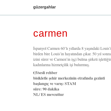
main menu
güzergahlar
carmen
İspanyol Carmen 60’lı yıllarda 8 yaşındaki Louis’i
birden bire Louis’in hayatından çıkar. 50 yıl son
izini sürer ve Carmen’in işçi bulma şirketi işletti
kadınlarına hizmetçilik işi bulurmuş.
€5/sesli rehber
bisikletle şehir merkezinin etrafında gezinti
başlangıç ve varış: STAM
süre: 90 dakika
NL/ ES mevcuttur