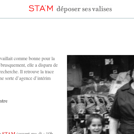
availlait comme bonne pour la
, brusquement, elle a disparu de
echerche. Il retrouve la trace
une sorte d’agence d’intérim
ntre
au
STAM
(ouvert ma-di : 10h-