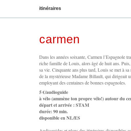
main
itinéraires
menu
carmen
Dans les années soixante, Carmen l’Espagnole tr
riche famille de Louis, alors âgé de huit ans. Puis
sa vie. Cinquante ans plus tard, Louis se met à sa r
de la mystérieuse Madame Billault, qui dirigeait 
employant des centaines de bonnes espagnoles.
5 €/audioguide
à vélo (ammène ton propre vélo!) autour du ce
départ et arrivée : STAM
durée: 90 min.
disponible en NL/ES
Audioguides et plans des itinéraires disponibles 