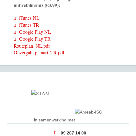
indirebilirsiniz (€3.99):
iTunes NL
iTunes TR
Google Play NL
Google Play TR
Routeplan_NL.pdf
Guzergah_planari_TR.pdf
in samenwerking met
09 267 14 00