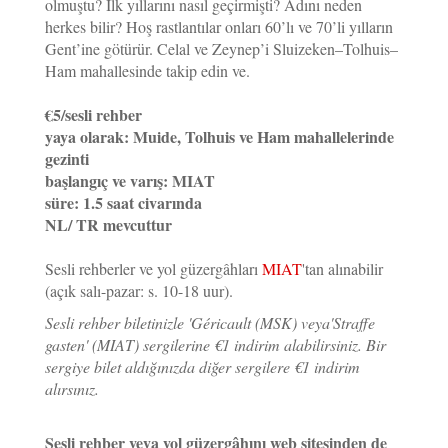
olmuştu? İlk yıllarını nasıl geçirmişti? Adını neden
herkes bilir? Hoş rastlantılar onları 60’lı ve 70’li yılların
Gent’ine götürür. Celal ve Zeynep’i Sluizeken–Tolhuis–
Ham mahallesinde takip edin ve.
€5/sesli rehber
yaya olarak: Muide, Tolhuis ve Ham mahallelerinde
gezinti
başlangıç ve varış: MIAT
süre: 1.5 saat civarında
NL/ TR mevcuttur
Sesli rehberler ve yol güzergâhları
MIAT
'tan alınabilir
(açık salı-pazar: s. 10-18 uur)
.
Sesli rehber biletinizle 'Géricault (MSK) veya'Straffe
gasten' (MIAT) sergilerine €1 indirim alabilirsiniz. Bir
sergiye bilet aldığınızda diğer sergilere €1 indirim
alırsınız.
Sesli rehber veya yol güzergâhını web sitesinden de