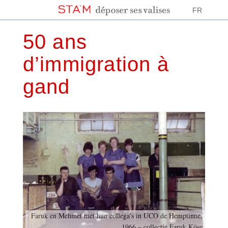
FR
50 ans
d’immigration à
gand
Faruk en Mehmet met hun collega’s in UCO de Hemptinne,
1966 – collectie Faruk Köse