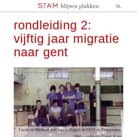
NL
rondleiding 2:
vijftig jaar migratie
naar gent
Faruk en Mehmet met hun collega’s in UCO de Hemptinne,
1966 – collectie Faruk Köse