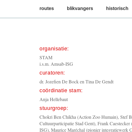
main menu
routes
blikvangers
historisch
organisatie:
STAM
i.s.m. Amsab-ISG
curatoren:
dr. Jozefien De Bock en Tina De Gendt
coördinatie stam:
Anja Hellebaut
stuurgroep:
Chokri Ben Chikha (Action Zoo Humain), Stef B
Cultuurparticipatie Stad Gent), Frank Caestecker
ISG), Maurice Maréchal (pionier integratiewerk G