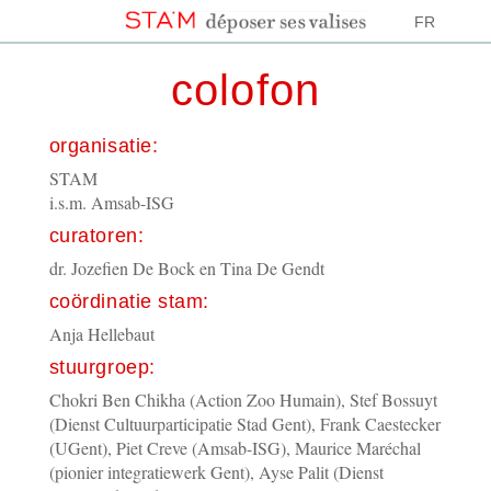
FR
colofon
organisatie:
STAM
i.s.m. Amsab-ISG
curatoren:
dr. Jozefien De Bock en Tina De Gendt
coördinatie stam:
Anja Hellebaut
stuurgroep:
Chokri Ben Chikha (Action Zoo Humain), Stef Bossuyt
(Dienst Cultuurparticipatie Stad Gent), Frank Caestecker
(UGent), Piet Creve (Amsab-ISG), Maurice Maréchal
(pionier integratiewerk Gent), Ayse Palit (Dienst