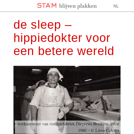
NL
de sleep –
hippiedokter voor
een betere wereld
werkneemster van visfileerfabriek Diepvries Breskens, jaren
1980 – © Lieve Colruyt