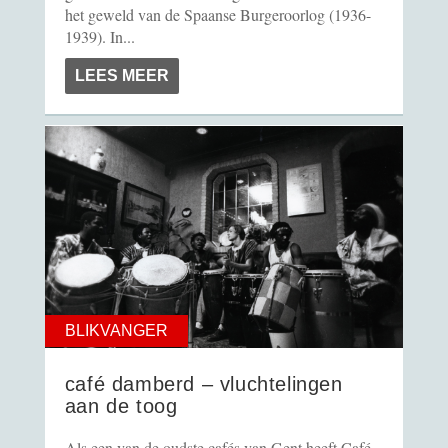
het geweld van de Spaanse Burgeroorlog (1936-
1939). In...
LEES MEER
BLIKVANGER
café damberd – vluchtelingen
aan de toog
Als een van de oudste cafés van Gent heeft Café