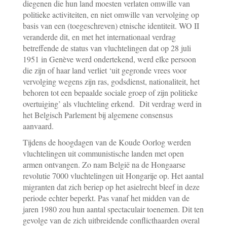
diegenen die hun land moesten verlaten omwille van
politieke activiteiten, en niet omwille van vervolging op
basis van een (toegeschreven) etnische identiteit. WO II
veranderde dit, en met het internationaal verdrag
betreffende de status van vluchtelingen dat op 28 juli
1951 in Genève werd ondertekend, werd elke persoon
die zijn of haar land verliet ‘uit gegronde vrees voor
vervolging wegens zijn ras, godsdienst, nationaliteit, het
behoren tot een bepaalde sociale groep of zijn politieke
overtuiging’ als vluchteling erkend. Dit verdrag werd in
het Belgisch Parlement bij algemene consensus
aanvaard.
Tijdens de hoogdagen van de Koude Oorlog werden
vluchtelingen uit communistische landen met open
armen ontvangen. Zo nam België na de Hongaarse
revolutie 7000 vluchtelingen uit Hongarije op. Het aantal
migranten dat zich beriep op het asielrecht bleef in deze
periode echter beperkt. Pas vanaf het midden van de
jaren 1980 zou hun aantal spectaculair toenemen. Dit ten
gevolge van de zich uitbreidende conflicthaarden overal