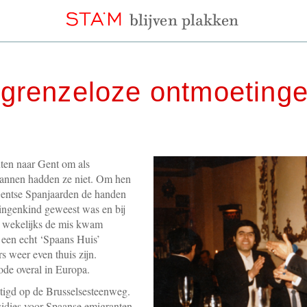
 grenzeloze ontmoetinge
ten naar Gent om als
pannen hadden ze niet. Om hen
Gentse Spanjaarden de handen
elingenkind geweest was en bij
e wekelijks de mis kwam
 een echt ‘Spaans Huis’
 weer even thuis zijn.
ode overal in Europa.
tigd op de Brusselsesteenweg.
idies voor Spaanse emigranten