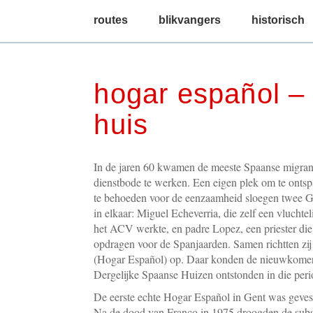
main menu
routes
blikvangers
historisch
hogar español –
huis
In de jaren 60 kwamen de meeste Spaanse migran
dienstbode te werken. Een eigen plek om te onts
te behoeden voor de eenzaamheid sloegen twee 
in elkaar: Miguel Echeverria, die zelf een vlucht
het ACV werkte, en padre Lopez, een priester di
opdragen voor de Spanjaarden. Samen richtten zij
(Hogar Español) op. Daar konden de nieuwkomers
Dergelijke Spaanse Huizen ontstonden in die peri
De eerste echte Hogar Español in Gent was geves
Na de dood van Franco in 1975 droogden de subs