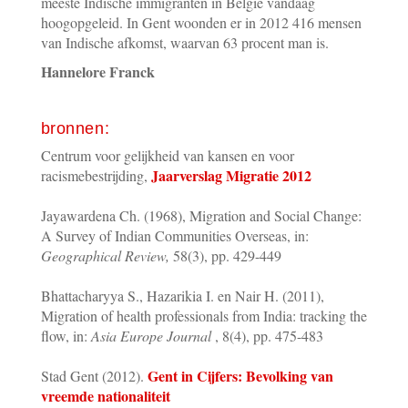
meeste Indische immigranten in België vandaag
hoogopgeleid. In Gent woonden er in 2012 416 mensen
van Indische afkomst, waarvan 63 procent man is.
Hannelore Franck
bronnen:
Centrum voor gelijkheid van kansen en voor
Jaarverslag Migratie 2012
racismebestrijding,
Jayawardena Ch. (1968), Migration and Social Change:
A Survey of Indian Communities Overseas, in:
Geographical Review,
58(3), pp. 429-449
Bhattacharyya S., Hazarikia I. en Nair H. (2011),
Migration of health professionals from India: tracking the
flow, in:
Asia Europe Journal
, 8(4), pp. 475-483
Gent in Cijfers: Bevolking van
Stad Gent (2012).
vreemde nationaliteit