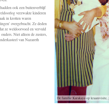
 hadden ook een buitenverblijf
reldoorlog verzwakte kinderen
vaak in krotten waren
rlingen’ overgebracht. Ze deden
odat ze weldoorvoed en vervuld
ouders. Niet alleen de zusters,
Kinderkasteel van Nazareth
De familie Karakaya op kraamvisite, 