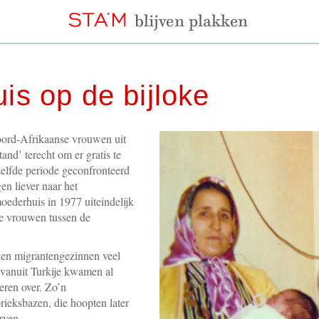
is op de bijloke
oord-Afrikaanse vrouwen uit
nd’ terecht om er gratis te
ezelfde periode geconfronteerd
n liever naar het
ederhuis in 1977 uiteindelijk
he vrouwen tussen de
den migrantengezinnen veel
 vanuit Turkije kwamen al
eren over. Zo’n
ieksbazen, die hoopten later
rven.