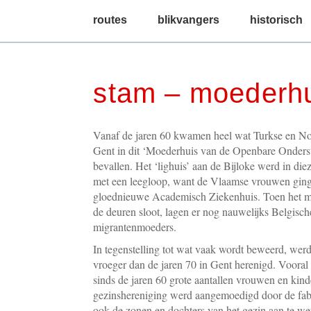
main menu
routes
blikvangers
historisch
stam – moederhu
Vanaf de jaren 60 kwamen heel wat Turkse en N
Gent in dit ‘Moederhuis van de Openbare Ondersta
bevallen. Het ‘lighuis’ aan de Bijloke werd in di
met een leegloop, want de Vlaamse vrouwen ginge
gloednieuwe Academisch Ziekenhuis. Toen het mo
de deuren sloot, lagen er nog nauwelijks Belgisc
migrantenmoeders.
In tegenstelling tot wat vaak wordt beweerd, wer
vroeger dan de jaren 70 in Gent herenigd. Vooral
sinds de jaren 60 grote aantallen vrouwen en kind
gezinshereniging werd aangemoedigd door de fabr
ook de zonen en dochters van het gezin aan te we